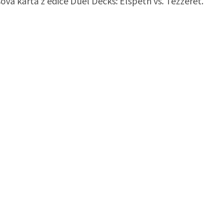
ová karta z edice Duel Decks: Elspeth vs. Tezzeret.