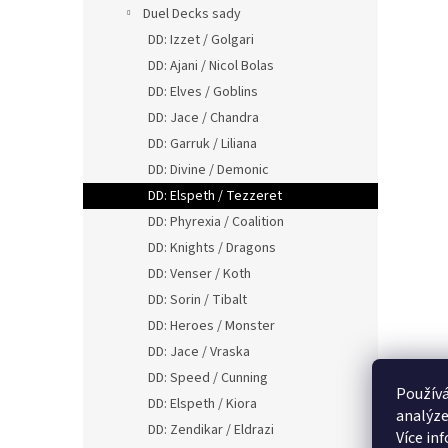
Duel Decks sady
DD: Izzet / Golgari
DD: Ajani / Nicol Bolas
DD: Elves / Goblins
DD: Jace / Chandra
DD: Garruk / Liliana
DD: Divine / Demonic
DD: Elspeth / Tezzeret
DD: Phyrexia / Coalition
DD: Knights / Dragons
DD: Venser / Koth
DD: Sorin / Tibalt
DD: Heroes / Monster
DD: Jace / Vraska
DD: Speed / Cunning
Používá
DD: Elspeth / Kiora
analýze
DD: Zendikar / Eldrazi
Více in