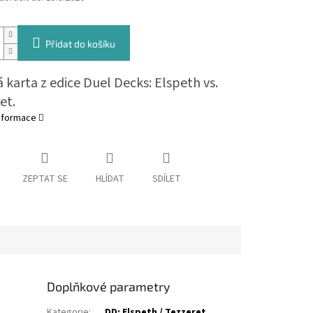
Přidat do košíku
 karta z edice Duel Decks: Elspeth vs.
et.
informace
ZEPTAT SE
HLÍDAT
SDÍLET
Doplňkové parametry
Kategorie
:
DD: Elspeth / Tezzeret