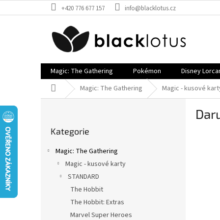
Přejít
+420 776 677 157
info@blacklotus.cz
na
obsah
Magic: The Gathering
Pokémon
Disney Lorca
Domů
Magic: The Gathering
Magic - kusové kart
P
Dar
o
Přeskočit
s
Kategorie
kategorie
t
r
Magic: The Gathering
a
Magic - kusové karty
n
STANDARD
n
í
The Hobbit
p
The Hobbit: Extras
a
Marvel Super Heroes