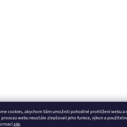
me cookies, abychom Vám umožnili pohodlné prohlížení webu a d
 provozu webu neustále zlepšovali jeho funkce, výkon a použiteln
formací
zde
.